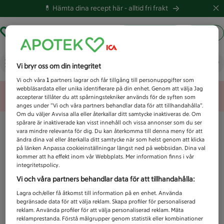
💊 Hämta dina recept här -
alltid fri frakt
Hämta ut recept
Logga in
Vad letar du efter idag?
Vi bryr oss om din integritet
Vi och våra
1
partners lagrar och får tillgång till personuppgifter som
webbläsardata eller unika identifierare på din enhet. Genom att välja Jag
Unknown error
accepterar tillåter du att spårningstekniker används för de syften som
anges under ”Vi och våra partners behandlar data för att tillhandahålla”.
Om du väljer Avvisa alla eller återkallar ditt samtycke inaktiveras de. Om
spårare är inaktiverade kan visst innehåll och vissa annonser som du ser
vara mindre relevanta för dig. Du kan återkomma till denna meny för att
ändra dina val eller återkalla ditt samtycke när som helst genom att klicka
på länken Anpassa cookieinställningar längst ned på webbsidan. Dina val
kommer att ha effekt inom vår Webbplats. Mer information finns i vår
integritetspolicy.
Vi och våra partners behandlar data för att tillhandahålla:
Lagra och/eller få åtkomst till information på en enhet. Använda
begränsade data för att välja reklam. Skapa profiler för personaliserad
reklam. Använda profiler för att välja personaliserad reklam. Mäta
reklamprestanda. Förstå målgrupper genom statistik eller kombinationer