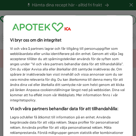
💊 Hämta dina recept här -
alltid fri frakt
Hämta ut recept
Logga in
Vad letar du efter idag?
Vi bryr oss om din integritet
Vi och våra
1
partners lagrar och får tillgång till personuppgifter som
webbläsardata eller unika identifierare på din enhet. Genom att välja Jag
Unknown error
accepterar tillåter du att spårningstekniker används för de syften som
anges under ”Vi och våra partners behandlar data för att tillhandahålla”.
Om du väljer Avvisa alla eller återkallar ditt samtycke inaktiveras de. Om
spårare är inaktiverade kan visst innehåll och vissa annonser som du ser
vara mindre relevanta för dig. Du kan återkomma till denna meny för att
ändra dina val eller återkalla ditt samtycke när som helst genom att klicka
på länken Anpassa cookieinställningar längst ned på webbsidan. Dina val
kommer att ha effekt inom vår Webbplats. Mer information finns i vår
integritetspolicy.
Vi och våra partners behandlar data för att tillhandahålla:
Lagra och/eller få åtkomst till information på en enhet. Använda
begränsade data för att välja reklam. Skapa profiler för personaliserad
reklam. Använda profiler för att välja personaliserad reklam. Mäta
reklamprestanda. Förstå målgrupper genom statistik eller kombinationer