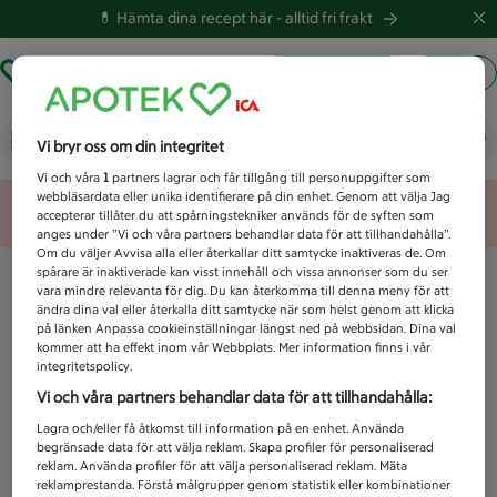
💊 Hämta dina recept här -
alltid fri frakt
Hämta ut recept
Logga in
Vad letar du efter idag?
Vi bryr oss om din integritet
Vi och våra
1
partners lagrar och får tillgång till personuppgifter som
webbläsardata eller unika identifierare på din enhet. Genom att välja Jag
Unknown error
accepterar tillåter du att spårningstekniker används för de syften som
anges under ”Vi och våra partners behandlar data för att tillhandahålla”.
Om du väljer Avvisa alla eller återkallar ditt samtycke inaktiveras de. Om
spårare är inaktiverade kan visst innehåll och vissa annonser som du ser
vara mindre relevanta för dig. Du kan återkomma till denna meny för att
ändra dina val eller återkalla ditt samtycke när som helst genom att klicka
på länken Anpassa cookieinställningar längst ned på webbsidan. Dina val
kommer att ha effekt inom vår Webbplats. Mer information finns i vår
integritetspolicy.
Vi och våra partners behandlar data för att tillhandahålla:
Lagra och/eller få åtkomst till information på en enhet. Använda
begränsade data för att välja reklam. Skapa profiler för personaliserad
reklam. Använda profiler för att välja personaliserad reklam. Mäta
reklamprestanda. Förstå målgrupper genom statistik eller kombinationer