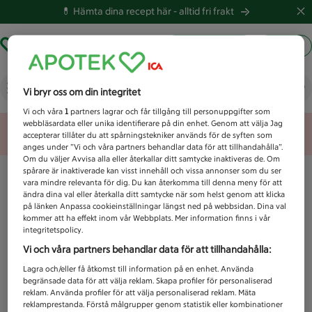
💊 Hämta dina recept här -
alltid fri frakt
Hämta ut recept
Logga in
Vad letar du efter idag?
Vi bryr oss om din integritet
Vi och våra
1
partners lagrar och får tillgång till personuppgifter som
webbläsardata eller unika identifierare på din enhet. Genom att välja Jag
Unknown error
accepterar tillåter du att spårningstekniker används för de syften som
anges under ”Vi och våra partners behandlar data för att tillhandahålla”.
Om du väljer Avvisa alla eller återkallar ditt samtycke inaktiveras de. Om
spårare är inaktiverade kan visst innehåll och vissa annonser som du ser
vara mindre relevanta för dig. Du kan återkomma till denna meny för att
ändra dina val eller återkalla ditt samtycke när som helst genom att klicka
på länken Anpassa cookieinställningar längst ned på webbsidan. Dina val
kommer att ha effekt inom vår Webbplats. Mer information finns i vår
integritetspolicy.
Vi och våra partners behandlar data för att tillhandahålla:
Lagra och/eller få åtkomst till information på en enhet. Använda
begränsade data för att välja reklam. Skapa profiler för personaliserad
reklam. Använda profiler för att välja personaliserad reklam. Mäta
reklamprestanda. Förstå målgrupper genom statistik eller kombinationer