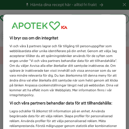
💊 Hämta dina recept här -
alltid fri frakt
Hämta ut recept
Logga in
Spray
Vi bryr oss om din integritet
Vi och våra
1
partners lagrar och får tillgång till personuppgifter som
webbläsardata eller unika identifierare på din enhet. Genom att välja Jag
Unknown error
accepterar tillåter du att spårningstekniker används för de syften som
anges under ”Vi och våra partners behandlar data för att tillhandahålla”.
Om du väljer Avvisa alla eller återkallar ditt samtycke inaktiveras de. Om
spårare är inaktiverade kan visst innehåll och vissa annonser som du ser
vara mindre relevanta för dig. Du kan återkomma till denna meny för att
ändra dina val eller återkalla ditt samtycke när som helst genom att klicka
på länken Anpassa cookieinställningar längst ned på webbsidan. Dina val
kommer att ha effekt inom vår Webbplats. Mer information finns i vår
integritetspolicy.
Vi och våra partners behandlar data för att tillhandahålla:
Lagra och/eller få åtkomst till information på en enhet. Använda
begränsade data för att välja reklam. Skapa profiler för personaliserad
reklam. Använda profiler för att välja personaliserad reklam. Mäta
reklamprestanda. Förstå målgrupper genom statistik eller kombinationer