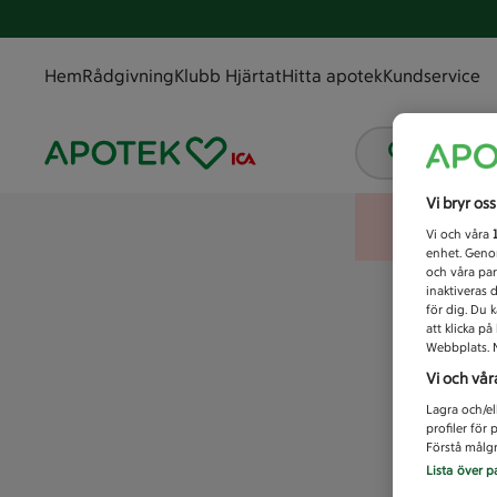
Hem
Rådgivning
Klubb Hjärtat
Hitta apotek
Kundservice
Vad letar
Vi bryr os
Vi och våra
enhet. Genom
och våra par
inaktiveras 
för dig. Du 
att klicka p
Webbplats. M
Vi och vår
Lagra och/el
profiler för
Förstå målgr
Lista över p