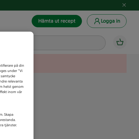
Hämta ut recept
Logga in
tifierare på din
anges under ”Vi
t samtycke
indre relevanta
som helst genom
ffekt inom vår
am. Skapa
prestanda.
a tjänster.