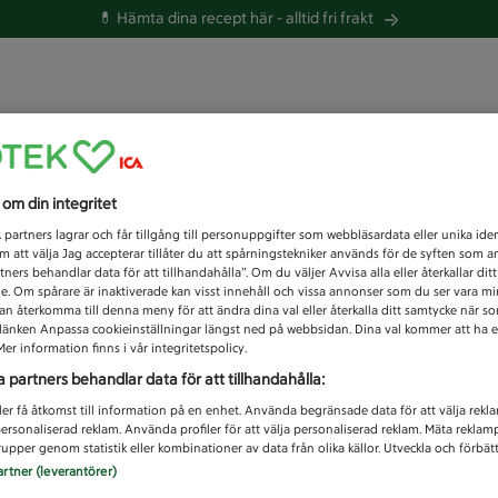
💊 Hämta dina recept här -
alltid fri frakt
 du efter idag?
s om din integritet
Unknown error
1
partners lagrar och får tillgång till personuppgifter som webbläsardata eller unika iden
 att välja Jag accepterar tillåter du att spårningstekniker används för de syften som 
tners behandlar data för att tillhandahålla”. Om du väljer Avvisa alla eller återkallar dit
de. Om spårare är inaktiverade kan visst innehåll och vissa annonser som du ser vara m
kan återkomma till denna meny för att ändra dina val eller återkalla ditt samtycke när 
å länken Anpassa cookieinställningar längst ned på webbsidan. Dina val kommer att ha e
er information finns i vår integritetspolicy.
a partners behandlar data för att tillhandahålla:
ler få åtkomst till information på en enhet. Använda begränsade data för att välja rekl
 personaliserad reklam. Använda profiler för att välja personaliserad reklam. Mäta reklam
upper genom statistik eller kombinationer av data från olika källor. Utveckla och förbättr
artner (leverantörer)