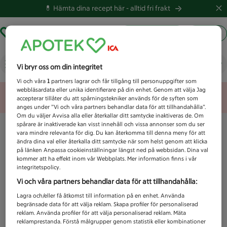
💊 Hämta dina recept här -
alltid fri frakt
Hämta ut recept
Logga in
Vad letar du efter idag?
Vi bryr oss om din integritet
Vi och våra
1
partners lagrar och får tillgång till personuppgifter som
webbläsardata eller unika identifierare på din enhet. Genom att välja Jag
Unknown error
accepterar tillåter du att spårningstekniker används för de syften som
anges under ”Vi och våra partners behandlar data för att tillhandahålla”.
Om du väljer Avvisa alla eller återkallar ditt samtycke inaktiveras de. Om
spårare är inaktiverade kan visst innehåll och vissa annonser som du ser
vara mindre relevanta för dig. Du kan återkomma till denna meny för att
ändra dina val eller återkalla ditt samtycke när som helst genom att klicka
på länken Anpassa cookieinställningar längst ned på webbsidan. Dina val
kommer att ha effekt inom vår Webbplats. Mer information finns i vår
integritetspolicy.
Vi och våra partners behandlar data för att tillhandahålla:
Lagra och/eller få åtkomst till information på en enhet. Använda
begränsade data för att välja reklam. Skapa profiler för personaliserad
reklam. Använda profiler för att välja personaliserad reklam. Mäta
reklamprestanda. Förstå målgrupper genom statistik eller kombinationer