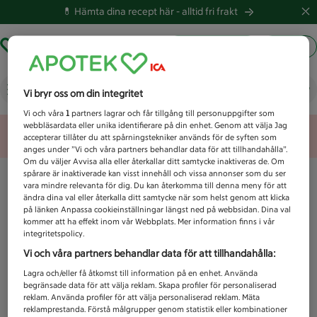
💊 Hämta dina recept här -
alltid fri frakt
Hämta ut recept
Logga in
Vad letar du efter idag?
Vi bryr oss om din integritet
Vi och våra
1
partners lagrar och får tillgång till personuppgifter som
webbläsardata eller unika identifierare på din enhet. Genom att välja Jag
Unknown error
accepterar tillåter du att spårningstekniker används för de syften som
anges under ”Vi och våra partners behandlar data för att tillhandahålla”.
Om du väljer Avvisa alla eller återkallar ditt samtycke inaktiveras de. Om
spårare är inaktiverade kan visst innehåll och vissa annonser som du ser
vara mindre relevanta för dig. Du kan återkomma till denna meny för att
ändra dina val eller återkalla ditt samtycke när som helst genom att klicka
på länken Anpassa cookieinställningar längst ned på webbsidan. Dina val
kommer att ha effekt inom vår Webbplats. Mer information finns i vår
integritetspolicy.
Vi och våra partners behandlar data för att tillhandahålla:
Lagra och/eller få åtkomst till information på en enhet. Använda
begränsade data för att välja reklam. Skapa profiler för personaliserad
reklam. Använda profiler för att välja personaliserad reklam. Mäta
reklamprestanda. Förstå målgrupper genom statistik eller kombinationer