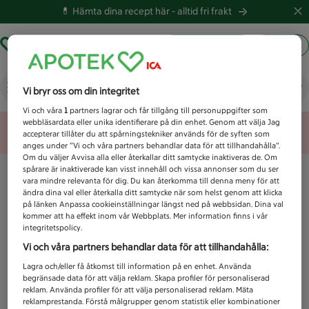
💊 Hämta dina recept här -
alltid fri frakt
Hämta ut recept
Logga in
Vad letar du efter idag?
Vi bryr oss om din integritet
Vi och våra
1
partners lagrar och får tillgång till personuppgifter som
webbläsardata eller unika identifierare på din enhet. Genom att välja Jag
Unknown error
accepterar tillåter du att spårningstekniker används för de syften som
anges under ”Vi och våra partners behandlar data för att tillhandahålla”.
Om du väljer Avvisa alla eller återkallar ditt samtycke inaktiveras de. Om
spårare är inaktiverade kan visst innehåll och vissa annonser som du ser
vara mindre relevanta för dig. Du kan återkomma till denna meny för att
ändra dina val eller återkalla ditt samtycke när som helst genom att klicka
på länken Anpassa cookieinställningar längst ned på webbsidan. Dina val
kommer att ha effekt inom vår Webbplats. Mer information finns i vår
integritetspolicy.
Vi och våra partners behandlar data för att tillhandahålla:
Lagra och/eller få åtkomst till information på en enhet. Använda
begränsade data för att välja reklam. Skapa profiler för personaliserad
reklam. Använda profiler för att välja personaliserad reklam. Mäta
reklamprestanda. Förstå målgrupper genom statistik eller kombinationer