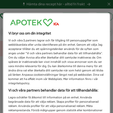
💊 Hämta dina recept här -
alltid fri frakt
Hämta ut recept
Logga in
Vad letar du efter idag?
Vi bryr oss om din integritet
Vi och våra
1
partners lagrar och får tillgång till personuppgifter som
webbläsardata eller unika identifierare på din enhet. Genom att välja Jag
Unknown error
accepterar tillåter du att spårningstekniker används för de syften som
anges under ”Vi och våra partners behandlar data för att tillhandahålla”.
Om du väljer Avvisa alla eller återkallar ditt samtycke inaktiveras de. Om
spårare är inaktiverade kan visst innehåll och vissa annonser som du ser
vara mindre relevanta för dig. Du kan återkomma till denna meny för att
ändra dina val eller återkalla ditt samtycke när som helst genom att klicka
på länken Anpassa cookieinställningar längst ned på webbsidan. Dina val
kommer att ha effekt inom vår Webbplats. Mer information finns i vår
integritetspolicy.
Vi och våra partners behandlar data för att tillhandahålla:
Lagra och/eller få åtkomst till information på en enhet. Använda
begränsade data för att välja reklam. Skapa profiler för personaliserad
reklam. Använda profiler för att välja personaliserad reklam. Mäta
reklamprestanda. Förstå målgrupper genom statistik eller kombinationer