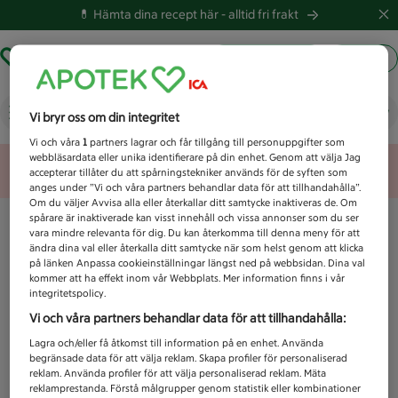
💊 Hämta dina recept här -
alltid fri frakt
Hämta ut recept
Logga in
Vad letar du efter idag?
Vi bryr oss om din integritet
Vi och våra
1
partners lagrar och får tillgång till personuppgifter som
webbläsardata eller unika identifierare på din enhet. Genom att välja Jag
Unknown error
accepterar tillåter du att spårningstekniker används för de syften som
anges under ”Vi och våra partners behandlar data för att tillhandahålla”.
Om du väljer Avvisa alla eller återkallar ditt samtycke inaktiveras de. Om
spårare är inaktiverade kan visst innehåll och vissa annonser som du ser
vara mindre relevanta för dig. Du kan återkomma till denna meny för att
ändra dina val eller återkalla ditt samtycke när som helst genom att klicka
på länken Anpassa cookieinställningar längst ned på webbsidan. Dina val
kommer att ha effekt inom vår Webbplats. Mer information finns i vår
integritetspolicy.
Vi och våra partners behandlar data för att tillhandahålla:
Lagra och/eller få åtkomst till information på en enhet. Använda
begränsade data för att välja reklam. Skapa profiler för personaliserad
reklam. Använda profiler för att välja personaliserad reklam. Mäta
reklamprestanda. Förstå målgrupper genom statistik eller kombinationer