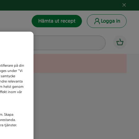
Hämta ut recept
Logga in
tifierare på din
anges under ”Vi
t samtycke
indre relevanta
som helst genom
ffekt inom vår
am. Skapa
prestanda.
a tjänster.