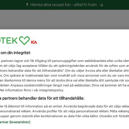
💊 Hämta dina recept här -
alltid fri frakt
 du efter idag?
s om din integritet
Unknown error
1
partners lagrar och får tillgång till personuppgifter som webbläsardata eller unika iden
 att välja Jag accepterar tillåter du att spårningstekniker används för de syften som 
tners behandlar data för att tillhandahålla”. Om du väljer Avvisa alla eller återkallar dit
de. Om spårare är inaktiverade kan visst innehåll och vissa annonser som du ser vara m
kan återkomma till denna meny för att ändra dina val eller återkalla ditt samtycke när 
å länken Anpassa cookieinställningar längst ned på webbsidan. Dina val kommer att ha e
er information finns i vår integritetspolicy.
a partners behandlar data för att tillhandahålla:
ler få åtkomst till information på en enhet. Använda begränsade data för att välja rekl
 personaliserad reklam. Använda profiler för att välja personaliserad reklam. Mäta reklam
upper genom statistik eller kombinationer av data från olika källor. Utveckla och förbättr
artner (leverantörer)