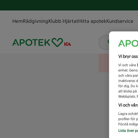
Hem
Rådgivning
Klubb Hjärtat
Hitta apotek
Kundservice
Vad letar
Vi bryr os
Vi och våra
enhet. Genom
och våra par
inaktiveras 
för dig. Du 
att klicka p
Webbplats. M
Vi och vår
Lagra och/el
profiler för
Förstå målgr
Lista över p