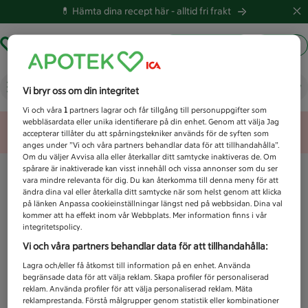
💊 Hämta dina recept här -
alltid fri frakt
Hämta ut recept
Logga in
Vad letar du efter idag?
Vi bryr oss om din integritet
Vi och våra
1
partners lagrar och får tillgång till personuppgifter som
webbläsardata eller unika identifierare på din enhet. Genom att välja Jag
Unknown error
accepterar tillåter du att spårningstekniker används för de syften som
anges under ”Vi och våra partners behandlar data för att tillhandahålla”.
Om du väljer Avvisa alla eller återkallar ditt samtycke inaktiveras de. Om
spårare är inaktiverade kan visst innehåll och vissa annonser som du ser
vara mindre relevanta för dig. Du kan återkomma till denna meny för att
ändra dina val eller återkalla ditt samtycke när som helst genom att klicka
på länken Anpassa cookieinställningar längst ned på webbsidan. Dina val
kommer att ha effekt inom vår Webbplats. Mer information finns i vår
integritetspolicy.
Vi och våra partners behandlar data för att tillhandahålla:
Lagra och/eller få åtkomst till information på en enhet. Använda
begränsade data för att välja reklam. Skapa profiler för personaliserad
reklam. Använda profiler för att välja personaliserad reklam. Mäta
reklamprestanda. Förstå målgrupper genom statistik eller kombinationer