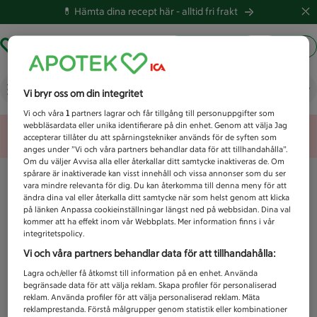
💊 Hämta dina recept här -
alltid fri frakt
Hämta ut recept
Logga in
Vad letar du efter idag?
Vi bryr oss om din integritet
Vi och våra
1
partners lagrar och får tillgång till personuppgifter som
webbläsardata eller unika identifierare på din enhet. Genom att välja Jag
Unknown error
accepterar tillåter du att spårningstekniker används för de syften som
anges under ”Vi och våra partners behandlar data för att tillhandahålla”.
Om du väljer Avvisa alla eller återkallar ditt samtycke inaktiveras de. Om
spårare är inaktiverade kan visst innehåll och vissa annonser som du ser
vara mindre relevanta för dig. Du kan återkomma till denna meny för att
ändra dina val eller återkalla ditt samtycke när som helst genom att klicka
på länken Anpassa cookieinställningar längst ned på webbsidan. Dina val
kommer att ha effekt inom vår Webbplats. Mer information finns i vår
integritetspolicy.
Vi och våra partners behandlar data för att tillhandahålla:
Lagra och/eller få åtkomst till information på en enhet. Använda
begränsade data för att välja reklam. Skapa profiler för personaliserad
reklam. Använda profiler för att välja personaliserad reklam. Mäta
reklamprestanda. Förstå målgrupper genom statistik eller kombinationer