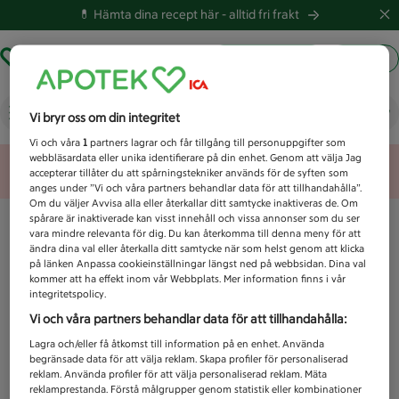
💊 Hämta dina recept här -
alltid fri frakt
Hämta ut recept
Logga in
Vad letar du efter idag?
Vi bryr oss om din integritet
Vi och våra
1
partners lagrar och får tillgång till personuppgifter som
webbläsardata eller unika identifierare på din enhet. Genom att välja Jag
Unknown error
accepterar tillåter du att spårningstekniker används för de syften som
anges under ”Vi och våra partners behandlar data för att tillhandahålla”.
Om du väljer Avvisa alla eller återkallar ditt samtycke inaktiveras de. Om
spårare är inaktiverade kan visst innehåll och vissa annonser som du ser
vara mindre relevanta för dig. Du kan återkomma till denna meny för att
ändra dina val eller återkalla ditt samtycke när som helst genom att klicka
på länken Anpassa cookieinställningar längst ned på webbsidan. Dina val
kommer att ha effekt inom vår Webbplats. Mer information finns i vår
integritetspolicy.
Vi och våra partners behandlar data för att tillhandahålla:
Lagra och/eller få åtkomst till information på en enhet. Använda
begränsade data för att välja reklam. Skapa profiler för personaliserad
reklam. Använda profiler för att välja personaliserad reklam. Mäta
reklamprestanda. Förstå målgrupper genom statistik eller kombinationer