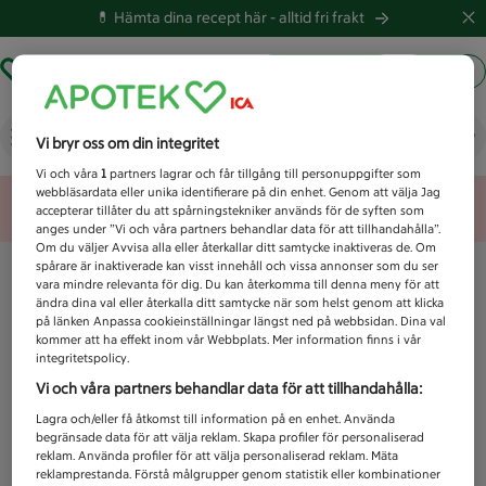
💊 Hämta dina recept här -
alltid fri frakt
Hämta ut recept
Logga in
Vad letar du efter idag?
Vi bryr oss om din integritet
Vi och våra
1
partners lagrar och får tillgång till personuppgifter som
webbläsardata eller unika identifierare på din enhet. Genom att välja Jag
Unknown error
accepterar tillåter du att spårningstekniker används för de syften som
anges under ”Vi och våra partners behandlar data för att tillhandahålla”.
Om du väljer Avvisa alla eller återkallar ditt samtycke inaktiveras de. Om
spårare är inaktiverade kan visst innehåll och vissa annonser som du ser
vara mindre relevanta för dig. Du kan återkomma till denna meny för att
ändra dina val eller återkalla ditt samtycke när som helst genom att klicka
på länken Anpassa cookieinställningar längst ned på webbsidan. Dina val
kommer att ha effekt inom vår Webbplats. Mer information finns i vår
integritetspolicy.
Vi och våra partners behandlar data för att tillhandahålla:
Lagra och/eller få åtkomst till information på en enhet. Använda
begränsade data för att välja reklam. Skapa profiler för personaliserad
reklam. Använda profiler för att välja personaliserad reklam. Mäta
reklamprestanda. Förstå målgrupper genom statistik eller kombinationer