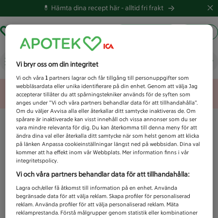
💊 Hämta dina recept här -
alltid fri frakt
Hämta ut recept
Logga in
Vad letar du efter idag?
Vi bryr oss om din integritet
Vi och våra
1
partners lagrar och får tillgång till personuppgifter som
webbläsardata eller unika identifierare på din enhet. Genom att välja Jag
Unknown error
accepterar tillåter du att spårningstekniker används för de syften som
anges under ”Vi och våra partners behandlar data för att tillhandahålla”.
Om du väljer Avvisa alla eller återkallar ditt samtycke inaktiveras de. Om
spårare är inaktiverade kan visst innehåll och vissa annonser som du ser
vara mindre relevanta för dig. Du kan återkomma till denna meny för att
ändra dina val eller återkalla ditt samtycke när som helst genom att klicka
på länken Anpassa cookieinställningar längst ned på webbsidan. Dina val
kommer att ha effekt inom vår Webbplats. Mer information finns i vår
integritetspolicy.
Vi och våra partners behandlar data för att tillhandahålla:
Lagra och/eller få åtkomst till information på en enhet. Använda
begränsade data för att välja reklam. Skapa profiler för personaliserad
reklam. Använda profiler för att välja personaliserad reklam. Mäta
reklamprestanda. Förstå målgrupper genom statistik eller kombinationer