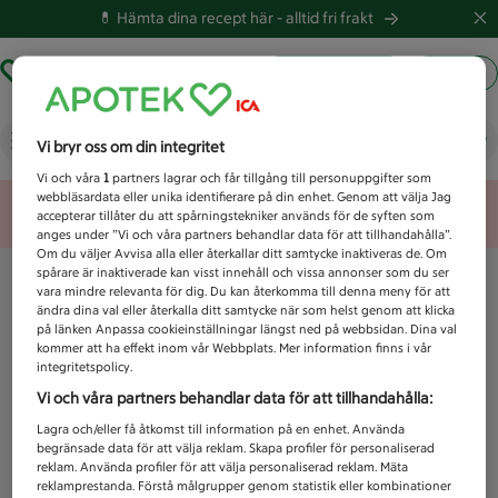
💊 Hämta dina recept här -
alltid fri frakt
Hämta ut recept
Logga in
Vad letar du efter idag?
Vi bryr oss om din integritet
Vi och våra
1
partners lagrar och får tillgång till personuppgifter som
webbläsardata eller unika identifierare på din enhet. Genom att välja Jag
Unknown error
accepterar tillåter du att spårningstekniker används för de syften som
anges under ”Vi och våra partners behandlar data för att tillhandahålla”.
Om du väljer Avvisa alla eller återkallar ditt samtycke inaktiveras de. Om
spårare är inaktiverade kan visst innehåll och vissa annonser som du ser
vara mindre relevanta för dig. Du kan återkomma till denna meny för att
ändra dina val eller återkalla ditt samtycke när som helst genom att klicka
på länken Anpassa cookieinställningar längst ned på webbsidan. Dina val
kommer att ha effekt inom vår Webbplats. Mer information finns i vår
integritetspolicy.
Vi och våra partners behandlar data för att tillhandahålla:
Lagra och/eller få åtkomst till information på en enhet. Använda
begränsade data för att välja reklam. Skapa profiler för personaliserad
reklam. Använda profiler för att välja personaliserad reklam. Mäta
reklamprestanda. Förstå målgrupper genom statistik eller kombinationer