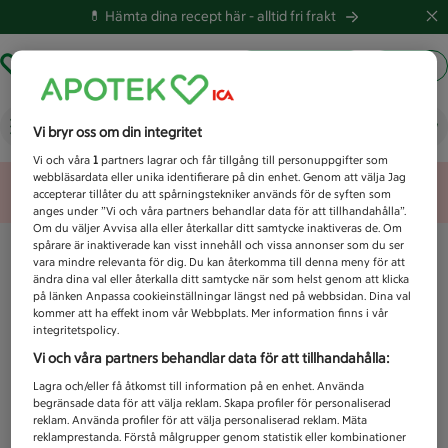
💊 Hämta dina recept här -
alltid fri frakt
Hämta ut recept
Logga in
Vad letar du efter idag?
Vi bryr oss om din integritet
Vi och våra
1
partners lagrar och får tillgång till personuppgifter som
webbläsardata eller unika identifierare på din enhet. Genom att välja Jag
Unknown error
accepterar tillåter du att spårningstekniker används för de syften som
anges under ”Vi och våra partners behandlar data för att tillhandahålla”.
Om du väljer Avvisa alla eller återkallar ditt samtycke inaktiveras de. Om
spårare är inaktiverade kan visst innehåll och vissa annonser som du ser
vara mindre relevanta för dig. Du kan återkomma till denna meny för att
ändra dina val eller återkalla ditt samtycke när som helst genom att klicka
på länken Anpassa cookieinställningar längst ned på webbsidan. Dina val
kommer att ha effekt inom vår Webbplats. Mer information finns i vår
integritetspolicy.
Vi och våra partners behandlar data för att tillhandahålla:
Lagra och/eller få åtkomst till information på en enhet. Använda
begränsade data för att välja reklam. Skapa profiler för personaliserad
reklam. Använda profiler för att välja personaliserad reklam. Mäta
reklamprestanda. Förstå målgrupper genom statistik eller kombinationer