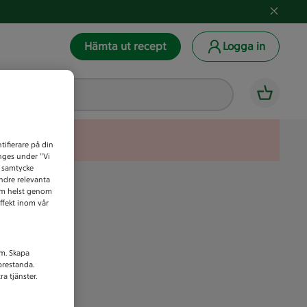
Hämta ut recept
Logga in
tifierare på din
anges under ”Vi
t samtycke
indre relevanta
som helst genom
ffekt inom vår
am. Skapa
prestanda.
a tjänster.