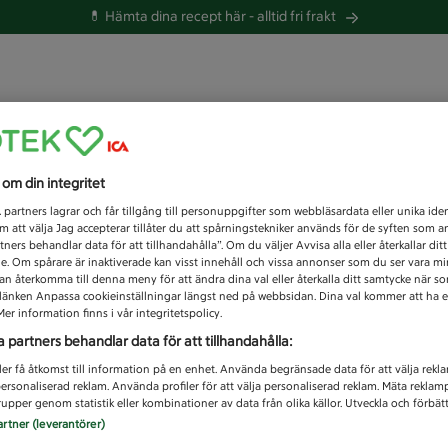
💊 Hämta dina recept här -
alltid fri frakt
 du efter idag?
s om din integritet
Unknown error
1
partners lagrar och får tillgång till personuppgifter som webbläsardata eller unika iden
 att välja Jag accepterar tillåter du att spårningstekniker används för de syften som 
tners behandlar data för att tillhandahålla”. Om du väljer Avvisa alla eller återkallar dit
de. Om spårare är inaktiverade kan visst innehåll och vissa annonser som du ser vara m
kan återkomma till denna meny för att ändra dina val eller återkalla ditt samtycke när 
å länken Anpassa cookieinställningar längst ned på webbsidan. Dina val kommer att ha e
er information finns i vår integritetspolicy.
a partners behandlar data för att tillhandahålla:
ler få åtkomst till information på en enhet. Använda begränsade data för att välja rekl
 personaliserad reklam. Använda profiler för att välja personaliserad reklam. Mäta reklam
upper genom statistik eller kombinationer av data från olika källor. Utveckla och förbättr
artner (leverantörer)