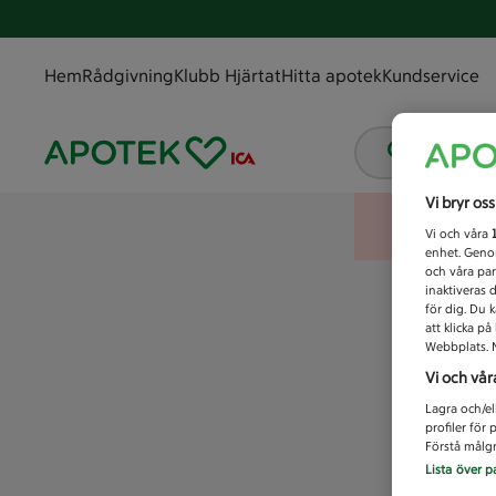
Hem
Rådgivning
Klubb Hjärtat
Hitta apotek
Kundservice
Vad letar
Vi bryr os
Vi och våra
enhet. Genom
och våra par
inaktiveras 
för dig. Du 
att klicka p
Webbplats. M
Vi och vår
Lagra och/el
profiler för
Förstå målgr
Lista över p