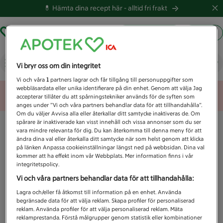
💊 Hämta dina recept här -
alltid fri frakt
Hämta ut recept
Logga in
Vad letar du efter idag?
Vi bryr oss om din integritet
Vi och våra
1
partners lagrar och får tillgång till personuppgifter som
webbläsardata eller unika identifierare på din enhet. Genom att välja Jag
Unknown error
accepterar tillåter du att spårningstekniker används för de syften som
anges under ”Vi och våra partners behandlar data för att tillhandahålla”.
Om du väljer Avvisa alla eller återkallar ditt samtycke inaktiveras de. Om
spårare är inaktiverade kan visst innehåll och vissa annonser som du ser
vara mindre relevanta för dig. Du kan återkomma till denna meny för att
ändra dina val eller återkalla ditt samtycke när som helst genom att klicka
på länken Anpassa cookieinställningar längst ned på webbsidan. Dina val
kommer att ha effekt inom vår Webbplats. Mer information finns i vår
integritetspolicy.
Vi och våra partners behandlar data för att tillhandahålla:
Lagra och/eller få åtkomst till information på en enhet. Använda
begränsade data för att välja reklam. Skapa profiler för personaliserad
reklam. Använda profiler för att välja personaliserad reklam. Mäta
reklamprestanda. Förstå målgrupper genom statistik eller kombinationer