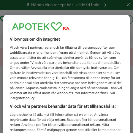
💊 Hämta dina recept här -
alltid fri frakt
Hämta ut recept
Logga in
Vad letar du efter idag?
Vi bryr oss om din integritet
Vi och våra
1
partners lagrar och får tillgång till personuppgifter som
webbläsardata eller unika identifierare på din enhet. Genom att välja Jag
Unknown error
accepterar tillåter du att spårningstekniker används för de syften som
anges under ”Vi och våra partners behandlar data för att tillhandahålla”.
Om du väljer Avvisa alla eller återkallar ditt samtycke inaktiveras de. Om
spårare är inaktiverade kan visst innehåll och vissa annonser som du ser
vara mindre relevanta för dig. Du kan återkomma till denna meny för att
ändra dina val eller återkalla ditt samtycke när som helst genom att klicka
på länken Anpassa cookieinställningar längst ned på webbsidan. Dina val
kommer att ha effekt inom vår Webbplats. Mer information finns i vår
integritetspolicy.
Vi och våra partners behandlar data för att tillhandahålla:
Lagra och/eller få åtkomst till information på en enhet. Använda
begränsade data för att välja reklam. Skapa profiler för personaliserad
reklam. Använda profiler för att välja personaliserad reklam. Mäta
reklamprestanda. Förstå målgrupper genom statistik eller kombinationer