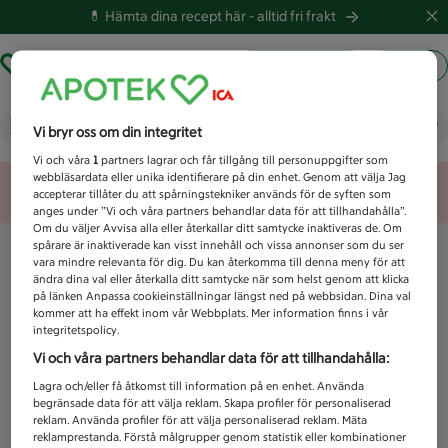
💊 Hämta dina recept här -
alltid fri frakt
Hämta ut recept
Logga in
Vad letar du efter idag?
Vi bryr oss om din integritet
Vi och våra
1
partners lagrar och får tillgång till personuppgifter som
webbläsardata eller unika identifierare på din enhet. Genom att välja Jag
Unknown error
accepterar tillåter du att spårningstekniker används för de syften som
anges under ”Vi och våra partners behandlar data för att tillhandahålla”.
Om du väljer Avvisa alla eller återkallar ditt samtycke inaktiveras de. Om
spårare är inaktiverade kan visst innehåll och vissa annonser som du ser
vara mindre relevanta för dig. Du kan återkomma till denna meny för att
ändra dina val eller återkalla ditt samtycke när som helst genom att klicka
på länken Anpassa cookieinställningar längst ned på webbsidan. Dina val
kommer att ha effekt inom vår Webbplats. Mer information finns i vår
integritetspolicy.
Vi och våra partners behandlar data för att tillhandahålla:
Lagra och/eller få åtkomst till information på en enhet. Använda
begränsade data för att välja reklam. Skapa profiler för personaliserad
reklam. Använda profiler för att välja personaliserad reklam. Mäta
reklamprestanda. Förstå målgrupper genom statistik eller kombinationer