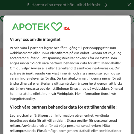
💊 Hämta dina recept här -
alltid fri frakt
Hämta ut recept
Logga in
Vad letar du efter idag?
Vi bryr oss om din integritet
Vi och våra
1
partners lagrar och får tillgång till personuppgifter som
webbläsardata eller unika identifierare på din enhet. Genom att välja Jag
Unknown error
accepterar tillåter du att spårningstekniker används för de syften som
anges under ”Vi och våra partners behandlar data för att tillhandahålla”.
Om du väljer Avvisa alla eller återkallar ditt samtycke inaktiveras de. Om
spårare är inaktiverade kan visst innehåll och vissa annonser som du ser
vara mindre relevanta för dig. Du kan återkomma till denna meny för att
ändra dina val eller återkalla ditt samtycke när som helst genom att klicka
på länken Anpassa cookieinställningar längst ned på webbsidan. Dina val
kommer att ha effekt inom vår Webbplats. Mer information finns i vår
integritetspolicy.
Vi och våra partners behandlar data för att tillhandahålla:
Lagra och/eller få åtkomst till information på en enhet. Använda
begränsade data för att välja reklam. Skapa profiler för personaliserad
reklam. Använda profiler för att välja personaliserad reklam. Mäta
reklamprestanda. Förstå målgrupper genom statistik eller kombinationer