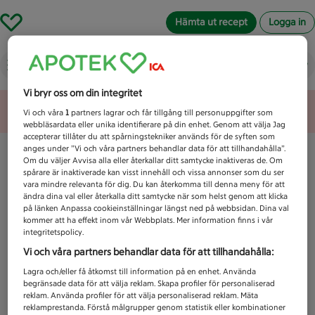
Hämta ut recept
Logga in
Vad letar du efter idag?
Vi bryr oss om din integritet
Unknown error
Vi och våra
1
partners lagrar och får tillgång till personuppgifter som
webbläsardata eller unika identifierare på din enhet. Genom att välja Jag
accepterar tillåter du att spårningstekniker används för de syften som
anges under ”Vi och våra partners behandlar data för att tillhandahålla”.
Om du väljer Avvisa alla eller återkallar ditt samtycke inaktiveras de. Om
spårare är inaktiverade kan visst innehåll och vissa annonser som du ser
vara mindre relevanta för dig. Du kan återkomma till denna meny för att
ändra dina val eller återkalla ditt samtycke när som helst genom att klicka
på länken Anpassa cookieinställningar längst ned på webbsidan. Dina val
kommer att ha effekt inom vår Webbplats. Mer information finns i vår
integritetspolicy.
Vi och våra partners behandlar data för att tillhandahålla:
Lagra och/eller få åtkomst till information på en enhet. Använda
begränsade data för att välja reklam. Skapa profiler för personaliserad
reklam. Använda profiler för att välja personaliserad reklam. Mäta
reklamprestanda. Förstå målgrupper genom statistik eller kombinationer