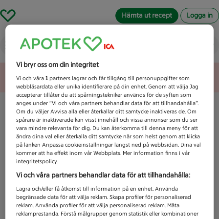
Hämta ut recept
Logga in
Vad letar du efter idag?
Vi bryr oss om din integritet
Unknown error
Vi och våra
1
partners lagrar och får tillgång till personuppgifter som
webbläsardata eller unika identifierare på din enhet. Genom att välja Jag
accepterar tillåter du att spårningstekniker används för de syften som
anges under ”Vi och våra partners behandlar data för att tillhandahålla”.
Om du väljer Avvisa alla eller återkallar ditt samtycke inaktiveras de. Om
spårare är inaktiverade kan visst innehåll och vissa annonser som du ser
vara mindre relevanta för dig. Du kan återkomma till denna meny för att
ändra dina val eller återkalla ditt samtycke när som helst genom att klicka
på länken Anpassa cookieinställningar längst ned på webbsidan. Dina val
kommer att ha effekt inom vår Webbplats. Mer information finns i vår
integritetspolicy.
Vi och våra partners behandlar data för att tillhandahålla:
Lagra och/eller få åtkomst till information på en enhet. Använda
begränsade data för att välja reklam. Skapa profiler för personaliserad
reklam. Använda profiler för att välja personaliserad reklam. Mäta
reklamprestanda. Förstå målgrupper genom statistik eller kombinationer