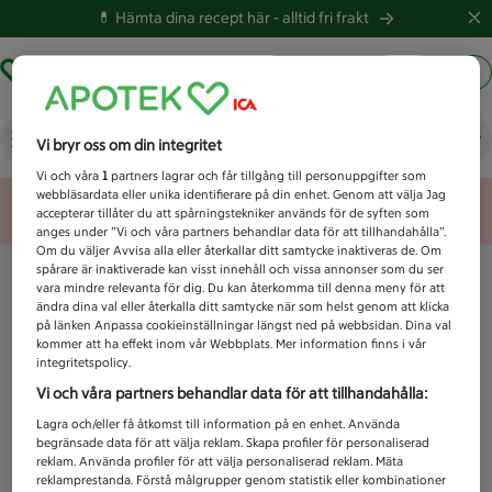
💊 Hämta dina recept här -
alltid fri frakt
Hämta ut recept
Logga in
Vad letar du efter idag?
Vi bryr oss om din integritet
Vi och våra
1
partners lagrar och får tillgång till personuppgifter som
webbläsardata eller unika identifierare på din enhet. Genom att välja Jag
Unknown error
accepterar tillåter du att spårningstekniker används för de syften som
anges under ”Vi och våra partners behandlar data för att tillhandahålla”.
Om du väljer Avvisa alla eller återkallar ditt samtycke inaktiveras de. Om
spårare är inaktiverade kan visst innehåll och vissa annonser som du ser
vara mindre relevanta för dig. Du kan återkomma till denna meny för att
ändra dina val eller återkalla ditt samtycke när som helst genom att klicka
på länken Anpassa cookieinställningar längst ned på webbsidan. Dina val
kommer att ha effekt inom vår Webbplats. Mer information finns i vår
integritetspolicy.
Vi och våra partners behandlar data för att tillhandahålla:
Lagra och/eller få åtkomst till information på en enhet. Använda
begränsade data för att välja reklam. Skapa profiler för personaliserad
reklam. Använda profiler för att välja personaliserad reklam. Mäta
reklamprestanda. Förstå målgrupper genom statistik eller kombinationer