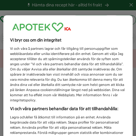
💊 Hämta dina recept här -
alltid fri frakt
Hämta ut recept
Logga in
Vad letar du efter idag?
Vi bryr oss om din integritet
Vi och våra
1
partners lagrar och får tillgång till personuppgifter som
webbläsardata eller unika identifierare på din enhet. Genom att välja Jag
Unknown error
accepterar tillåter du att spårningstekniker används för de syften som
anges under ”Vi och våra partners behandlar data för att tillhandahålla”.
Om du väljer Avvisa alla eller återkallar ditt samtycke inaktiveras de. Om
spårare är inaktiverade kan visst innehåll och vissa annonser som du ser
vara mindre relevanta för dig. Du kan återkomma till denna meny för att
ändra dina val eller återkalla ditt samtycke när som helst genom att klicka
på länken Anpassa cookieinställningar längst ned på webbsidan. Dina val
kommer att ha effekt inom vår Webbplats. Mer information finns i vår
integritetspolicy.
Vi och våra partners behandlar data för att tillhandahålla:
Lagra och/eller få åtkomst till information på en enhet. Använda
begränsade data för att välja reklam. Skapa profiler för personaliserad
reklam. Använda profiler för att välja personaliserad reklam. Mäta
reklamprestanda. Förstå målgrupper genom statistik eller kombinationer