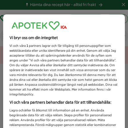
💊 Hämta dina recept här -
alltid fri frakt
Hämta ut recept
Logga in
Vad letar du efter idag?
Vi bryr oss om din integritet
Vi och våra
1
partners lagrar och får tillgång till personuppgifter som
webbläsardata eller unika identifierare på din enhet. Genom att välja Jag
Unknown error
accepterar tillåter du att spårningstekniker används för de syften som
anges under ”Vi och våra partners behandlar data för att tillhandahålla”.
Om du väljer Avvisa alla eller återkallar ditt samtycke inaktiveras de. Om
spårare är inaktiverade kan visst innehåll och vissa annonser som du ser
vara mindre relevanta för dig. Du kan återkomma till denna meny för att
ändra dina val eller återkalla ditt samtycke när som helst genom att klicka
på länken Anpassa cookieinställningar längst ned på webbsidan. Dina val
kommer att ha effekt inom vår Webbplats. Mer information finns i vår
integritetspolicy.
Vi och våra partners behandlar data för att tillhandahålla:
Lagra och/eller få åtkomst till information på en enhet. Använda
begränsade data för att välja reklam. Skapa profiler för personaliserad
reklam. Använda profiler för att välja personaliserad reklam. Mäta
reklamprestanda. Förstå målgrupper genom statistik eller kombinationer