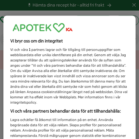
💊 Hämta dina recept här -
alltid fri frakt
Hämta ut recept
Logga in
Vad letar du efter idag?
Vi bryr oss om din integritet
Vi och våra
1
partners lagrar och får tillgång till personuppgifter som
webbläsardata eller unika identifierare på din enhet. Genom att välja Jag
Unknown error
accepterar tillåter du att spårningstekniker används för de syften som
anges under ”Vi och våra partners behandlar data för att tillhandahålla”.
Om du väljer Avvisa alla eller återkallar ditt samtycke inaktiveras de. Om
spårare är inaktiverade kan visst innehåll och vissa annonser som du ser
vara mindre relevanta för dig. Du kan återkomma till denna meny för att
ändra dina val eller återkalla ditt samtycke när som helst genom att klicka
på länken Anpassa cookieinställningar längst ned på webbsidan. Dina val
kommer att ha effekt inom vår Webbplats. Mer information finns i vår
integritetspolicy.
Vi och våra partners behandlar data för att tillhandahålla:
Lagra och/eller få åtkomst till information på en enhet. Använda
begränsade data för att välja reklam. Skapa profiler för personaliserad
reklam. Använda profiler för att välja personaliserad reklam. Mäta
reklamprestanda. Förstå målgrupper genom statistik eller kombinationer