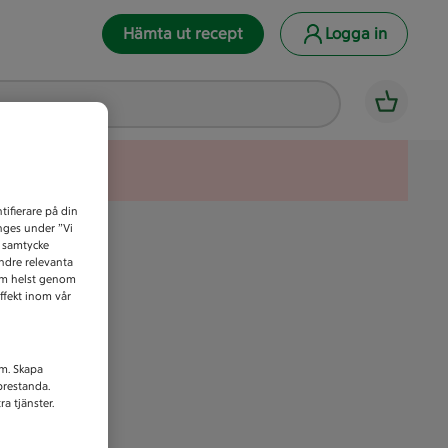
Hämta ut recept
Logga in
tifierare på din
anges under ”Vi
t samtycke
indre relevanta
som helst genom
ffekt inom vår
am. Skapa
prestanda.
a tjänster.