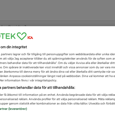
 du efter idag?
Unknown error
s om din integritet
1
partners lagrar och får tillgång till personuppgifter som webbläsardata eller unika iden
 att välja Jag accepterar tillåter du att spårningstekniker används för de syften som 
tners behandlar data för att tillhandahålla”. Om du väljer Avvisa alla eller återkallar dit
de. Om spårare är inaktiverade kan visst innehåll och vissa annonser som du ser vara m
kan återkomma till denna meny för att ändra dina val eller återkalla ditt samtycke när 
å länken Anpassa cookieinställningar längst ned på webbsidan. Dina val kommer att ha e
er information finns i vår integritetspolicy.
a partners behandlar data för att tillhandahålla:
ler få åtkomst till information på en enhet. Använda begränsade data för att välja rekl
 personaliserad reklam. Använda profiler för att välja personaliserad reklam. Mäta reklam
upper genom statistik eller kombinationer av data från olika källor. Utveckla och förbättr
artner (leverantörer)