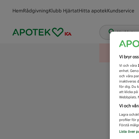
Hem
Rådgivning
Klubb Hjärtat
Hitta apotek
Kundservice
Vad letar
Vi bryr os
Vi och våra
enhet. Genom
och våra par
inaktiveras 
för dig. Du 
att klicka p
Webbplats. M
Vi och vår
Lagra och/el
profiler för
Förstå målgr
Lista över p