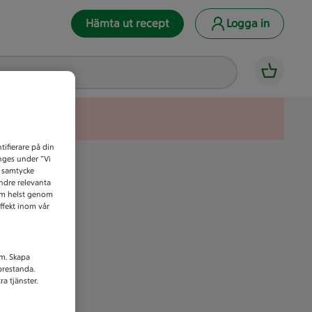
Hämta ut recept
Logga in
tifierare på din
anges under ”Vi
t samtycke
indre relevanta
som helst genom
ffekt inom vår
am. Skapa
prestanda.
a tjänster.