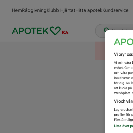
Hem
Rådgivning
Klubb Hjärtat
Hitta apotek
Kundservice
Vad letar
Vi bryr os
Vi och våra
enhet. Genom
och våra par
inaktiveras 
för dig. Du 
att klicka p
Webbplats. M
Vi och vår
Lagra och/el
profiler för
Förstå målgr
Lista över p