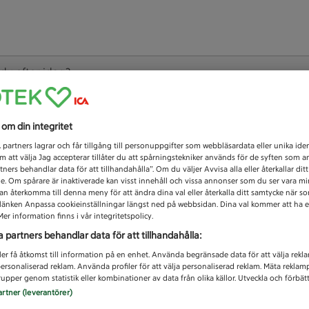
 du efter idag?
Unknown error
s om din integritet
1
partners lagrar och får tillgång till personuppgifter som webbläsardata eller unika iden
 att välja Jag accepterar tillåter du att spårningstekniker används för de syften som 
tners behandlar data för att tillhandahålla”. Om du väljer Avvisa alla eller återkallar dit
de. Om spårare är inaktiverade kan visst innehåll och vissa annonser som du ser vara m
kan återkomma till denna meny för att ändra dina val eller återkalla ditt samtycke när 
å länken Anpassa cookieinställningar längst ned på webbsidan. Dina val kommer att ha e
er information finns i vår integritetspolicy.
a partners behandlar data för att tillhandahålla:
ler få åtkomst till information på en enhet. Använda begränsade data för att välja rekl
 personaliserad reklam. Använda profiler för att välja personaliserad reklam. Mäta reklam
upper genom statistik eller kombinationer av data från olika källor. Utveckla och förbättr
artner (leverantörer)