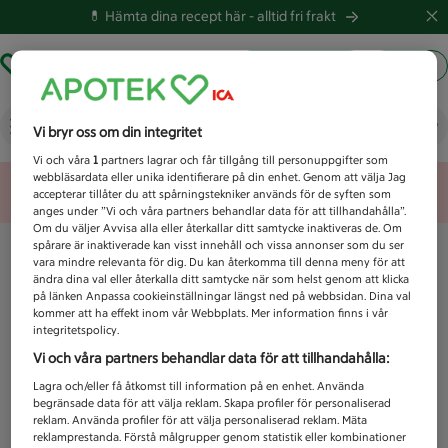
💊 Hämta dina recept här -
alltid fri frakt
Hämta ut recept
Logga in
Vad letar du efter idag?
Vi bryr oss om din integritet
Vi och våra
1
partners lagrar och får tillgång till personuppgifter som
webbläsardata eller unika identifierare på din enhet. Genom att välja Jag
Unknown error
accepterar tillåter du att spårningstekniker används för de syften som
anges under ”Vi och våra partners behandlar data för att tillhandahålla”.
Om du väljer Avvisa alla eller återkallar ditt samtycke inaktiveras de. Om
spårare är inaktiverade kan visst innehåll och vissa annonser som du ser
vara mindre relevanta för dig. Du kan återkomma till denna meny för att
ändra dina val eller återkalla ditt samtycke när som helst genom att klicka
på länken Anpassa cookieinställningar längst ned på webbsidan. Dina val
kommer att ha effekt inom vår Webbplats. Mer information finns i vår
integritetspolicy.
Vi och våra partners behandlar data för att tillhandahålla:
Lagra och/eller få åtkomst till information på en enhet. Använda
begränsade data för att välja reklam. Skapa profiler för personaliserad
reklam. Använda profiler för att välja personaliserad reklam. Mäta
reklamprestanda. Förstå målgrupper genom statistik eller kombinationer