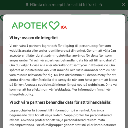
💊 Hämta dina recept här -
alltid fri frakt
Hämta ut recept
Logga in
Vad letar du efter idag?
Vi bryr oss om din integritet
Vi och våra
1
partners lagrar och får tillgång till personuppgifter som
webbläsardata eller unika identifierare på din enhet. Genom att välja Jag
Unknown error
accepterar tillåter du att spårningstekniker används för de syften som
anges under ”Vi och våra partners behandlar data för att tillhandahålla”.
Om du väljer Avvisa alla eller återkallar ditt samtycke inaktiveras de. Om
spårare är inaktiverade kan visst innehåll och vissa annonser som du ser
vara mindre relevanta för dig. Du kan återkomma till denna meny för att
ändra dina val eller återkalla ditt samtycke när som helst genom att klicka
på länken Anpassa cookieinställningar längst ned på webbsidan. Dina val
kommer att ha effekt inom vår Webbplats. Mer information finns i vår
integritetspolicy.
Vi och våra partners behandlar data för att tillhandahålla:
Lagra och/eller få åtkomst till information på en enhet. Använda
begränsade data för att välja reklam. Skapa profiler för personaliserad
reklam. Använda profiler för att välja personaliserad reklam. Mäta
reklamprestanda. Förstå målgrupper genom statistik eller kombinationer