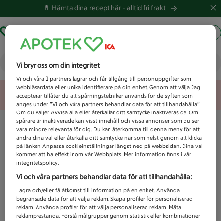
💊 Hämta dina recept här -
alltid fri frakt
Hämta ut recept
Logga in
Vad letar du efter idag?
Vi bryr oss om din integritet
Vi och våra
1
partners lagrar och får tillgång till personuppgifter som
webbläsardata eller unika identifierare på din enhet. Genom att välja Jag
Unknown error
accepterar tillåter du att spårningstekniker används för de syften som
anges under ”Vi och våra partners behandlar data för att tillhandahålla”.
Om du väljer Avvisa alla eller återkallar ditt samtycke inaktiveras de. Om
spårare är inaktiverade kan visst innehåll och vissa annonser som du ser
vara mindre relevanta för dig. Du kan återkomma till denna meny för att
ändra dina val eller återkalla ditt samtycke när som helst genom att klicka
på länken Anpassa cookieinställningar längst ned på webbsidan. Dina val
kommer att ha effekt inom vår Webbplats. Mer information finns i vår
integritetspolicy.
Vi och våra partners behandlar data för att tillhandahålla:
Lagra och/eller få åtkomst till information på en enhet. Använda
begränsade data för att välja reklam. Skapa profiler för personaliserad
reklam. Använda profiler för att välja personaliserad reklam. Mäta
reklamprestanda. Förstå målgrupper genom statistik eller kombinationer