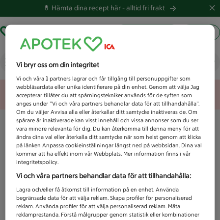
💊 Hämta dina recept här -
alltid fri frakt
Hämta ut recept
Logga in
Vad letar du efter idag?
Vi bryr oss om din integritet
Vi och våra
1
partners lagrar och får tillgång till personuppgifter som
webbläsardata eller unika identifierare på din enhet. Genom att välja Jag
Unknown error
accepterar tillåter du att spårningstekniker används för de syften som
anges under ”Vi och våra partners behandlar data för att tillhandahålla”.
Om du väljer Avvisa alla eller återkallar ditt samtycke inaktiveras de. Om
spårare är inaktiverade kan visst innehåll och vissa annonser som du ser
vara mindre relevanta för dig. Du kan återkomma till denna meny för att
ändra dina val eller återkalla ditt samtycke när som helst genom att klicka
på länken Anpassa cookieinställningar längst ned på webbsidan. Dina val
kommer att ha effekt inom vår Webbplats. Mer information finns i vår
integritetspolicy.
Vi och våra partners behandlar data för att tillhandahålla:
Lagra och/eller få åtkomst till information på en enhet. Använda
begränsade data för att välja reklam. Skapa profiler för personaliserad
reklam. Använda profiler för att välja personaliserad reklam. Mäta
reklamprestanda. Förstå målgrupper genom statistik eller kombinationer