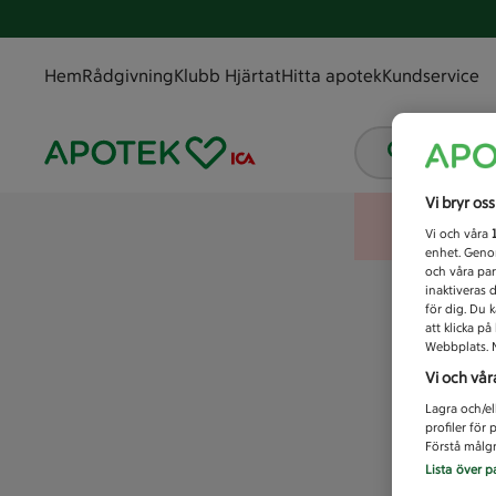
Hem
Rådgivning
Klubb Hjärtat
Hitta apotek
Kundservice
Vad letar
Vi bryr os
Vi och våra
enhet. Genom
och våra par
inaktiveras 
för dig. Du 
att klicka p
Webbplats. M
Vi och vår
Lagra och/el
profiler för
Förstå målgr
Lista över p