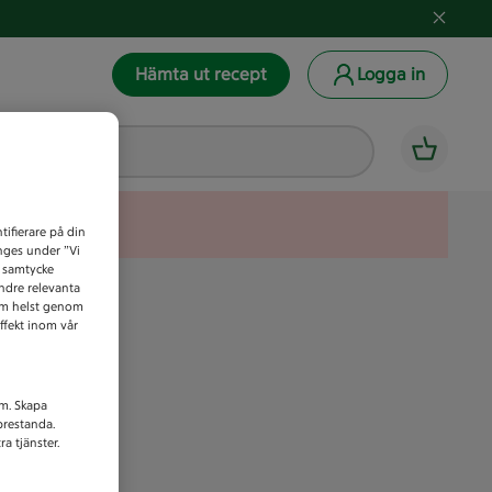
Hämta ut recept
Logga in
tifierare på din
anges under ”Vi
t samtycke
indre relevanta
som helst genom
ffekt inom vår
am. Skapa
prestanda.
a tjänster.