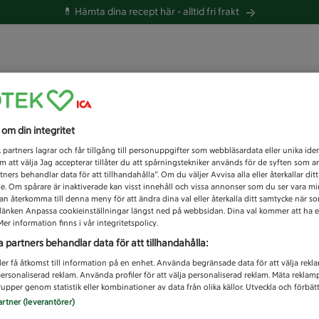
💊 Hämta dina recept här -
alltid fri frakt
 du efter idag?
s om din integritet
Unknown error
1
partners lagrar och får tillgång till personuppgifter som webbläsardata eller unika iden
 att välja Jag accepterar tillåter du att spårningstekniker används för de syften som 
tners behandlar data för att tillhandahålla”. Om du väljer Avvisa alla eller återkallar dit
de. Om spårare är inaktiverade kan visst innehåll och vissa annonser som du ser vara m
kan återkomma till denna meny för att ändra dina val eller återkalla ditt samtycke när 
å länken Anpassa cookieinställningar längst ned på webbsidan. Dina val kommer att ha e
er information finns i vår integritetspolicy.
a partners behandlar data för att tillhandahålla:
ler få åtkomst till information på en enhet. Använda begränsade data för att välja rekl
 personaliserad reklam. Använda profiler för att välja personaliserad reklam. Mäta reklam
upper genom statistik eller kombinationer av data från olika källor. Utveckla och förbättr
artner (leverantörer)