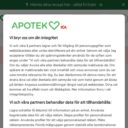
💊 Hämta dina recept här -
alltid fri frakt
Hämta ut recept
Logga in
Vad letar du efter idag?
Vi bryr oss om din integritet
Vi och våra
1
partners lagrar och får tillgång till personuppgifter som
webbläsardata eller unika identifierare på din enhet. Genom att välja Jag
Unknown error
accepterar tillåter du att spårningstekniker används för de syften som
anges under ”Vi och våra partners behandlar data för att tillhandahålla”.
Om du väljer Avvisa alla eller återkallar ditt samtycke inaktiveras de. Om
spårare är inaktiverade kan visst innehåll och vissa annonser som du ser
vara mindre relevanta för dig. Du kan återkomma till denna meny för att
ändra dina val eller återkalla ditt samtycke när som helst genom att klicka
på länken Anpassa cookieinställningar längst ned på webbsidan. Dina val
kommer att ha effekt inom vår Webbplats. Mer information finns i vår
integritetspolicy.
Vi och våra partners behandlar data för att tillhandahålla:
Lagra och/eller få åtkomst till information på en enhet. Använda
begränsade data för att välja reklam. Skapa profiler för personaliserad
reklam. Använda profiler för att välja personaliserad reklam. Mäta
reklamprestanda. Förstå målgrupper genom statistik eller kombinationer