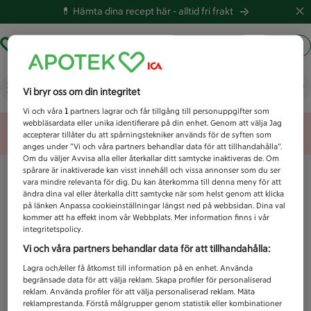
💊 Hämta dina recept här -
alltid fri frakt
Hämta ut recept
Logga in
Vad letar du efter idag?
Vi bryr oss om din integritet
Vi och våra
1
partners lagrar och får tillgång till personuppgifter som
webbläsardata eller unika identifierare på din enhet. Genom att välja Jag
Unknown error
accepterar tillåter du att spårningstekniker används för de syften som
anges under ”Vi och våra partners behandlar data för att tillhandahålla”.
Om du väljer Avvisa alla eller återkallar ditt samtycke inaktiveras de. Om
spårare är inaktiverade kan visst innehåll och vissa annonser som du ser
vara mindre relevanta för dig. Du kan återkomma till denna meny för att
ändra dina val eller återkalla ditt samtycke när som helst genom att klicka
på länken Anpassa cookieinställningar längst ned på webbsidan. Dina val
kommer att ha effekt inom vår Webbplats. Mer information finns i vår
integritetspolicy.
Vi och våra partners behandlar data för att tillhandahålla:
Lagra och/eller få åtkomst till information på en enhet. Använda
begränsade data för att välja reklam. Skapa profiler för personaliserad
reklam. Använda profiler för att välja personaliserad reklam. Mäta
reklamprestanda. Förstå målgrupper genom statistik eller kombinationer