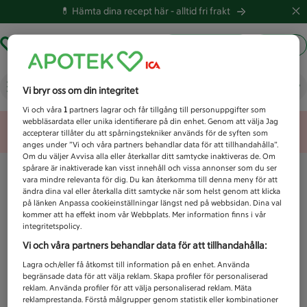
💊 Hämta dina recept här -
alltid fri frakt
Hämta ut recept
Logga in
Vad letar du efter idag?
Vi bryr oss om din integritet
Vi och våra
1
partners lagrar och får tillgång till personuppgifter som
webbläsardata eller unika identifierare på din enhet. Genom att välja Jag
Unknown error
accepterar tillåter du att spårningstekniker används för de syften som
anges under ”Vi och våra partners behandlar data för att tillhandahålla”.
Om du väljer Avvisa alla eller återkallar ditt samtycke inaktiveras de. Om
spårare är inaktiverade kan visst innehåll och vissa annonser som du ser
vara mindre relevanta för dig. Du kan återkomma till denna meny för att
ändra dina val eller återkalla ditt samtycke när som helst genom att klicka
på länken Anpassa cookieinställningar längst ned på webbsidan. Dina val
kommer att ha effekt inom vår Webbplats. Mer information finns i vår
integritetspolicy.
Vi och våra partners behandlar data för att tillhandahålla:
Lagra och/eller få åtkomst till information på en enhet. Använda
begränsade data för att välja reklam. Skapa profiler för personaliserad
reklam. Använda profiler för att välja personaliserad reklam. Mäta
reklamprestanda. Förstå målgrupper genom statistik eller kombinationer