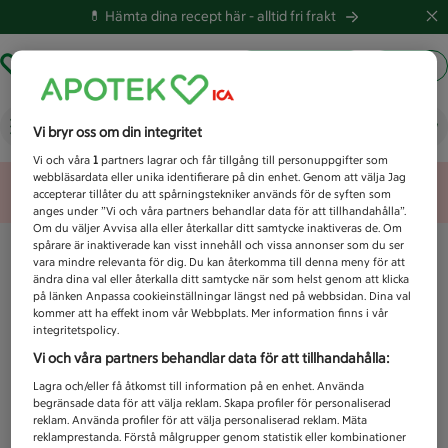
💊 Hämta dina recept här -
alltid fri frakt
Hämta ut recept
Logga in
Vad letar du efter idag?
Vi bryr oss om din integritet
Vi och våra
1
partners lagrar och får tillgång till personuppgifter som
webbläsardata eller unika identifierare på din enhet. Genom att välja Jag
Unknown error
accepterar tillåter du att spårningstekniker används för de syften som
anges under ”Vi och våra partners behandlar data för att tillhandahålla”.
Om du väljer Avvisa alla eller återkallar ditt samtycke inaktiveras de. Om
spårare är inaktiverade kan visst innehåll och vissa annonser som du ser
vara mindre relevanta för dig. Du kan återkomma till denna meny för att
ändra dina val eller återkalla ditt samtycke när som helst genom att klicka
på länken Anpassa cookieinställningar längst ned på webbsidan. Dina val
kommer att ha effekt inom vår Webbplats. Mer information finns i vår
integritetspolicy.
Vi och våra partners behandlar data för att tillhandahålla:
Lagra och/eller få åtkomst till information på en enhet. Använda
begränsade data för att välja reklam. Skapa profiler för personaliserad
reklam. Använda profiler för att välja personaliserad reklam. Mäta
reklamprestanda. Förstå målgrupper genom statistik eller kombinationer