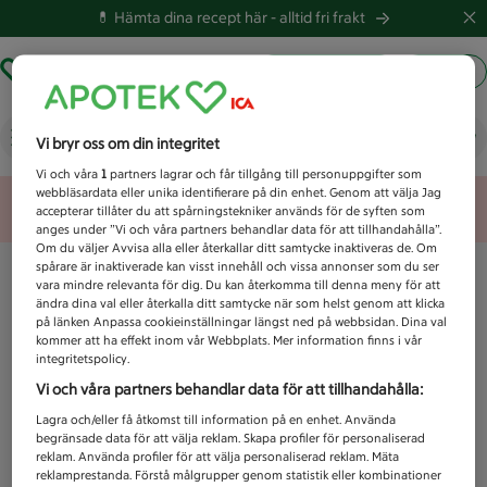
💊 Hämta dina recept här -
alltid fri frakt
Hämta ut recept
Logga in
Vad letar du efter idag?
Vi bryr oss om din integritet
Vi och våra
1
partners lagrar och får tillgång till personuppgifter som
webbläsardata eller unika identifierare på din enhet. Genom att välja Jag
Unknown error
accepterar tillåter du att spårningstekniker används för de syften som
anges under ”Vi och våra partners behandlar data för att tillhandahålla”.
Om du väljer Avvisa alla eller återkallar ditt samtycke inaktiveras de. Om
spårare är inaktiverade kan visst innehåll och vissa annonser som du ser
vara mindre relevanta för dig. Du kan återkomma till denna meny för att
ändra dina val eller återkalla ditt samtycke när som helst genom att klicka
på länken Anpassa cookieinställningar längst ned på webbsidan. Dina val
kommer att ha effekt inom vår Webbplats. Mer information finns i vår
integritetspolicy.
Vi och våra partners behandlar data för att tillhandahålla:
Lagra och/eller få åtkomst till information på en enhet. Använda
begränsade data för att välja reklam. Skapa profiler för personaliserad
reklam. Använda profiler för att välja personaliserad reklam. Mäta
reklamprestanda. Förstå målgrupper genom statistik eller kombinationer