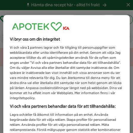
💊 Hämta dina recept här -
alltid fri frakt
Hämta ut recept
Logga in
Vad letar du efter idag?
Vi bryr oss om din integritet
Vi och våra
1
partners lagrar och får tillgång till personuppgifter som
webbläsardata eller unika identifierare på din enhet. Genom att välja Jag
Unknown error
accepterar tillåter du att spårningstekniker används för de syften som
anges under ”Vi och våra partners behandlar data för att tillhandahålla”.
Om du väljer Avvisa alla eller återkallar ditt samtycke inaktiveras de. Om
spårare är inaktiverade kan visst innehåll och vissa annonser som du ser
vara mindre relevanta för dig. Du kan återkomma till denna meny för att
ändra dina val eller återkalla ditt samtycke när som helst genom att klicka
på länken Anpassa cookieinställningar längst ned på webbsidan. Dina val
kommer att ha effekt inom vår Webbplats. Mer information finns i vår
integritetspolicy.
Vi och våra partners behandlar data för att tillhandahålla:
Lagra och/eller få åtkomst till information på en enhet. Använda
begränsade data för att välja reklam. Skapa profiler för personaliserad
reklam. Använda profiler för att välja personaliserad reklam. Mäta
reklamprestanda. Förstå målgrupper genom statistik eller kombinationer