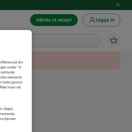
Hämta ut recept
Logga in
tifierare på din
anges under ”Vi
t samtycke
indre relevanta
som helst genom
ffekt inom vår
am. Skapa
prestanda.
a tjänster.