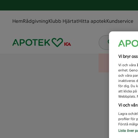
Hem
Rådgivning
Klubb Hjärtat
Hitta apotek
Kundservice
Vad letar
Vi bryr os
Vi och våra
enhet. Genom
och våra par
inaktiveras 
för dig. Du 
att klicka p
Webbplats. M
Vi och vår
Lagra och/el
profiler för
Förstå målgr
Lista över p