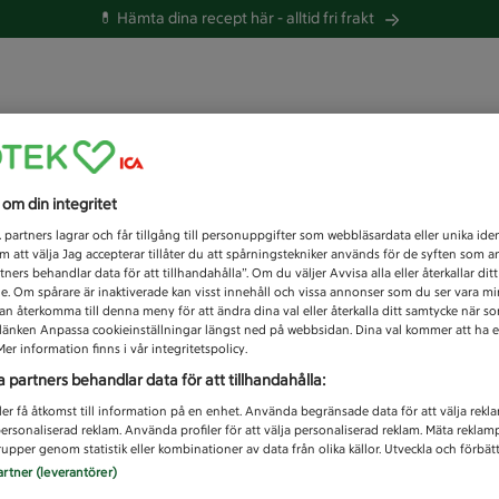
💊 Hämta dina recept här -
alltid fri frakt
 du efter idag?
s om din integritet
Unknown error
1
partners lagrar och får tillgång till personuppgifter som webbläsardata eller unika iden
 att välja Jag accepterar tillåter du att spårningstekniker används för de syften som 
tners behandlar data för att tillhandahålla”. Om du väljer Avvisa alla eller återkallar dit
de. Om spårare är inaktiverade kan visst innehåll och vissa annonser som du ser vara m
kan återkomma till denna meny för att ändra dina val eller återkalla ditt samtycke när 
å länken Anpassa cookieinställningar längst ned på webbsidan. Dina val kommer att ha e
er information finns i vår integritetspolicy.
a partners behandlar data för att tillhandahålla:
ler få åtkomst till information på en enhet. Använda begränsade data för att välja rekl
 personaliserad reklam. Använda profiler för att välja personaliserad reklam. Mäta reklam
upper genom statistik eller kombinationer av data från olika källor. Utveckla och förbättr
artner (leverantörer)