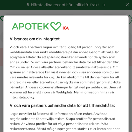
💊 Hämta dina recept här -
alltid fri frakt
Hämta ut recept
Logga in
Vad letar du efter idag?
Vi bryr oss om din integritet
Vi och våra
1
partners lagrar och får tillgång till personuppgifter som
webbläsardata eller unika identifierare på din enhet. Genom att välja Jag
Unknown error
accepterar tillåter du att spårningstekniker används för de syften som
anges under ”Vi och våra partners behandlar data för att tillhandahålla”.
Om du väljer Avvisa alla eller återkallar ditt samtycke inaktiveras de. Om
spårare är inaktiverade kan visst innehåll och vissa annonser som du ser
vara mindre relevanta för dig. Du kan återkomma till denna meny för att
ändra dina val eller återkalla ditt samtycke när som helst genom att klicka
på länken Anpassa cookieinställningar längst ned på webbsidan. Dina val
kommer att ha effekt inom vår Webbplats. Mer information finns i vår
integritetspolicy.
Vi och våra partners behandlar data för att tillhandahålla:
Lagra och/eller få åtkomst till information på en enhet. Använda
begränsade data för att välja reklam. Skapa profiler för personaliserad
reklam. Använda profiler för att välja personaliserad reklam. Mäta
reklamprestanda. Förstå målgrupper genom statistik eller kombinationer