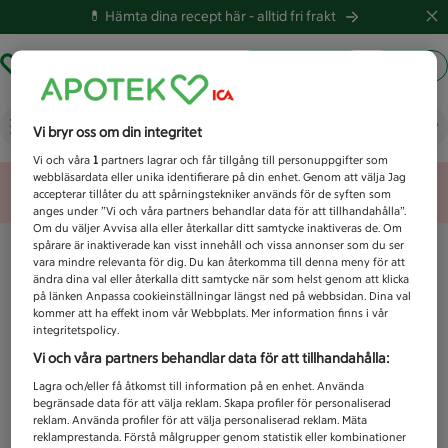
💊 Hämta dina recept här -
alltid fri frakt
Hämta ut recept
Logga in
Vad letar du efter idag?
Vi bryr oss om din integritet
Vi och våra
1
partners lagrar och får tillgång till personuppgifter som
webbläsardata eller unika identifierare på din enhet. Genom att välja Jag
Unknown error
accepterar tillåter du att spårningstekniker används för de syften som
anges under ”Vi och våra partners behandlar data för att tillhandahålla”.
Om du väljer Avvisa alla eller återkallar ditt samtycke inaktiveras de. Om
spårare är inaktiverade kan visst innehåll och vissa annonser som du ser
vara mindre relevanta för dig. Du kan återkomma till denna meny för att
ändra dina val eller återkalla ditt samtycke när som helst genom att klicka
på länken Anpassa cookieinställningar längst ned på webbsidan. Dina val
kommer att ha effekt inom vår Webbplats. Mer information finns i vår
integritetspolicy.
Vi och våra partners behandlar data för att tillhandahålla:
Lagra och/eller få åtkomst till information på en enhet. Använda
begränsade data för att välja reklam. Skapa profiler för personaliserad
reklam. Använda profiler för att välja personaliserad reklam. Mäta
reklamprestanda. Förstå målgrupper genom statistik eller kombinationer