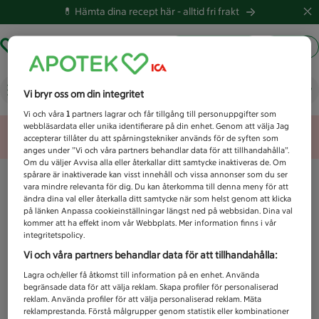
💊 Hämta dina recept här -
alltid fri frakt
Hämta ut recept
Logga in
Vad letar du efter idag?
Vi bryr oss om din integritet
Vi och våra
1
partners lagrar och får tillgång till personuppgifter som
webbläsardata eller unika identifierare på din enhet. Genom att välja Jag
Unknown error
accepterar tillåter du att spårningstekniker används för de syften som
anges under ”Vi och våra partners behandlar data för att tillhandahålla”.
Om du väljer Avvisa alla eller återkallar ditt samtycke inaktiveras de. Om
spårare är inaktiverade kan visst innehåll och vissa annonser som du ser
vara mindre relevanta för dig. Du kan återkomma till denna meny för att
ändra dina val eller återkalla ditt samtycke när som helst genom att klicka
på länken Anpassa cookieinställningar längst ned på webbsidan. Dina val
kommer att ha effekt inom vår Webbplats. Mer information finns i vår
integritetspolicy.
Vi och våra partners behandlar data för att tillhandahålla:
Lagra och/eller få åtkomst till information på en enhet. Använda
begränsade data för att välja reklam. Skapa profiler för personaliserad
reklam. Använda profiler för att välja personaliserad reklam. Mäta
reklamprestanda. Förstå målgrupper genom statistik eller kombinationer