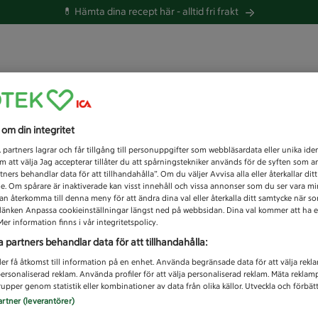
💊 Hämta dina recept här -
alltid fri frakt
 du efter idag?
s om din integritet
Unknown error
1
partners lagrar och får tillgång till personuppgifter som webbläsardata eller unika iden
 att välja Jag accepterar tillåter du att spårningstekniker används för de syften som 
tners behandlar data för att tillhandahålla”. Om du väljer Avvisa alla eller återkallar dit
de. Om spårare är inaktiverade kan visst innehåll och vissa annonser som du ser vara m
kan återkomma till denna meny för att ändra dina val eller återkalla ditt samtycke när 
å länken Anpassa cookieinställningar längst ned på webbsidan. Dina val kommer att ha e
er information finns i vår integritetspolicy.
a partners behandlar data för att tillhandahålla:
ler få åtkomst till information på en enhet. Använda begränsade data för att välja rekl
 personaliserad reklam. Använda profiler för att välja personaliserad reklam. Mäta reklam
upper genom statistik eller kombinationer av data från olika källor. Utveckla och förbättr
artner (leverantörer)