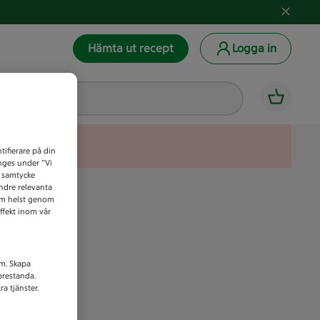
Hämta ut recept
Logga in
tifierare på din
anges under ”Vi
t samtycke
indre relevanta
som helst genom
ffekt inom vår
am. Skapa
prestanda.
a tjänster.