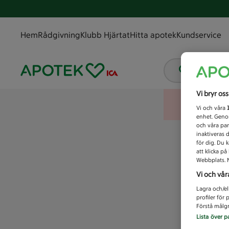
Hem
Rådgivning
Klubb Hjärtat
Hitta apotek
Kundservice
Vad letar
Vi bryr os
Vi och våra
enhet. Genom
och våra par
inaktiveras 
för dig. Du 
att klicka p
Webbplats. M
Vi och vår
Lagra och/el
profiler för
Förstå målgr
Lista över p