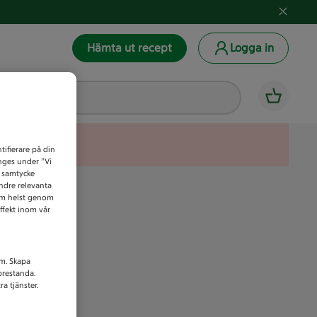
Hämta ut recept
Logga in
tifierare på din
anges under ”Vi
t samtycke
indre relevanta
som helst genom
ffekt inom vår
am. Skapa
prestanda.
a tjänster.