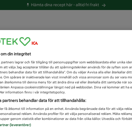
💊 Hämta dina recept här -
alltid fri frakt
 du efter idag?
s om din integritet
Unknown error
1
partners lagrar och får tillgång till personuppgifter som webbläsardata eller unika iden
 att välja Jag accepterar tillåter du att spårningstekniker används för de syften som 
tners behandlar data för att tillhandahålla”. Om du väljer Avvisa alla eller återkallar dit
de. Om spårare är inaktiverade kan visst innehåll och vissa annonser som du ser vara m
kan återkomma till denna meny för att ändra dina val eller återkalla ditt samtycke när 
å länken Anpassa cookieinställningar längst ned på webbsidan. Dina val kommer att ha e
er information finns i vår integritetspolicy.
a partners behandlar data för att tillhandahålla:
ler få åtkomst till information på en enhet. Använda begränsade data för att välja rekl
 personaliserad reklam. Använda profiler för att välja personaliserad reklam. Mäta reklam
upper genom statistik eller kombinationer av data från olika källor. Utveckla och förbättr
artner (leverantörer)