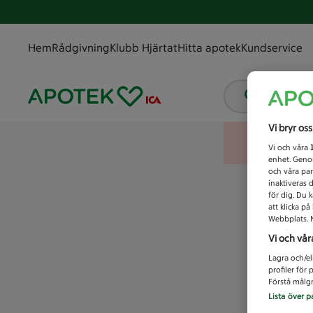
Hem
Rådgivning
Klubb Hjärtat
Hitta apotek
Kundservice
Vad letar
Vi bryr os
Vi och våra
enhet. Genom
och våra par
inaktiveras 
för dig. Du 
att klicka p
Webbplats. M
Vi och vår
Lagra och/el
profiler för
Förstå målgr
Lista över p