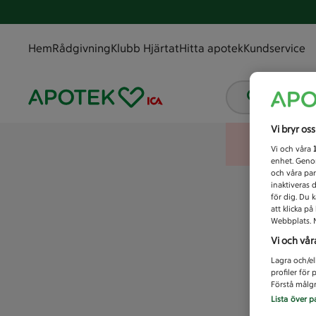
Hem
Rådgivning
Klubb Hjärtat
Hitta apotek
Kundservice
Vad letar
Vi bryr os
Vi och våra
enhet. Genom
och våra par
inaktiveras 
för dig. Du 
att klicka p
Webbplats. M
Vi och vår
Lagra och/el
profiler för
Förstå målgr
Lista över p