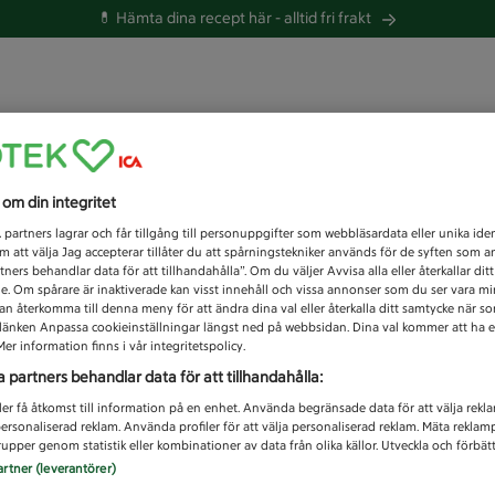
💊 Hämta dina recept här -
alltid fri frakt
 du efter idag?
s om din integritet
Unknown error
1
partners lagrar och får tillgång till personuppgifter som webbläsardata eller unika iden
 att välja Jag accepterar tillåter du att spårningstekniker används för de syften som 
tners behandlar data för att tillhandahålla”. Om du väljer Avvisa alla eller återkallar dit
de. Om spårare är inaktiverade kan visst innehåll och vissa annonser som du ser vara m
kan återkomma till denna meny för att ändra dina val eller återkalla ditt samtycke när 
å länken Anpassa cookieinställningar längst ned på webbsidan. Dina val kommer att ha e
er information finns i vår integritetspolicy.
a partners behandlar data för att tillhandahålla:
ler få åtkomst till information på en enhet. Använda begränsade data för att välja rekl
 personaliserad reklam. Använda profiler för att välja personaliserad reklam. Mäta reklam
upper genom statistik eller kombinationer av data från olika källor. Utveckla och förbättr
artner (leverantörer)