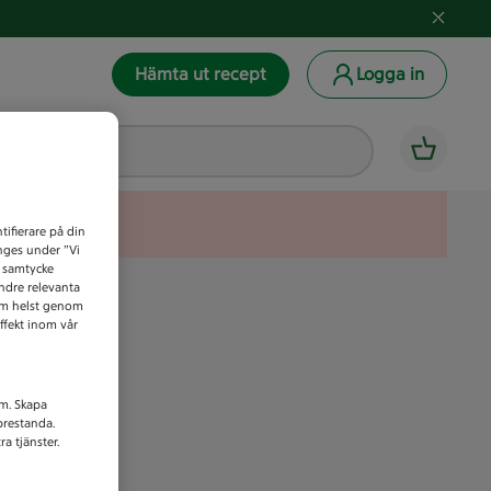
Hämta ut recept
Logga in
tifierare på din
anges under ”Vi
t samtycke
indre relevanta
som helst genom
ffekt inom vår
am. Skapa
prestanda.
a tjänster.